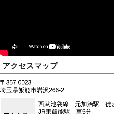
アクセスマップ
〒357-0023
埼玉県飯能市岩沢266-2
西武池袋線 元加治駅 徒
JR東飯能駅 車5分